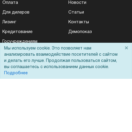
Оплата
Новости
Для дилеров
Статьи
Лизинг
Контакты
Кредитование
Демопоказ
Госучреждениям
×
Мы используем cookie. Это позволяет нам
Тендеры
анализировать взаимодействие посетителей с сайтом
Бренды
и делать его лучше. Продолжая пользоваться сайтом,
вы соглашаетесь с использованием данных cookie.
ЭДО
Подробнее
Помощь
Вопрос-ответ
Реквизиты
Гарантии и возврат