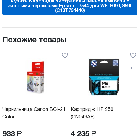
Купить Картридж экстраповышенной емкости с
желтыми чернилами Epson T7544 для WF-8090, 8590
(C13T754440)
Похожие товары
Чернильница Canon BCI-21
Картридж HP 950
Color
(CN049AE)
933
Р
4 235
Р