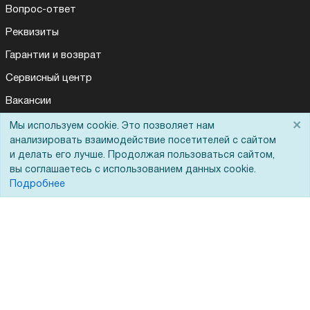
Вопрос-ответ
Реквизиты
Гарантии и возврат
Сервисный центр
Вакансии
Обратная связь
×
Мы используем cookie. Это позволяет нам
анализировать взаимодействие посетителей с сайтом
Для Таможенного союза
и делать его лучше. Продолжая пользоваться сайтом,
вы соглашаетесь с использованием данных cookie.
Подробнее
Запрос актов сверки
© 2002 - 2026 Форофис – поставки оборудования для бизнеса:
полиграфического, банковского, презентационного и оргтехники
На информационном ресурсе применяются
рекомендательные
технологии