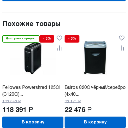
Похожие товары
Доступно в кредит
- 3%
- 3%
Fellowes Powershred 125Ci
Bulros 820C чёрный/серебро
(C120Ci)...
(4x40...
122 053
Р
23 171
Р
118 391
Р
22 476
Р
В корзину
В корзину