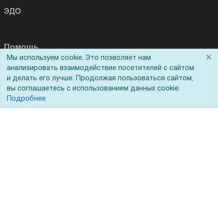
ЭДО
Помощь
×
Мы используем cookie. Это позволяет нам
анализировать взаимодействие посетителей с сайтом
Вопрос-ответ
и делать его лучше. Продолжая пользоваться сайтом,
Реквизиты
вы соглашаетесь с использованием данных cookie.
Подробнее
Гарантии и возврат
Сервисный центр
Вакансии
Обратная связь
Для Таможенного союза
Запрос актов сверки