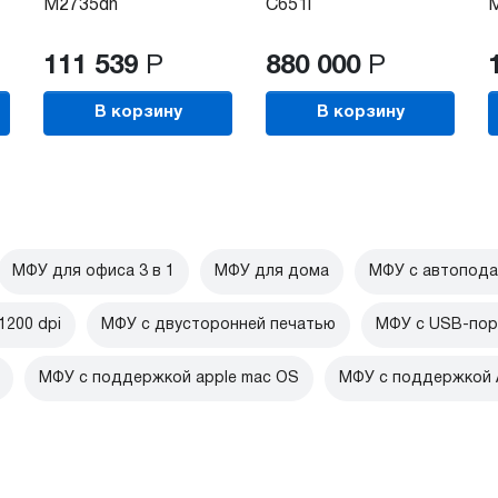
M2735dn
C651i
M
111 539
Р
880 000
Р
В корзину
В корзину
МФУ для офиса 3 в 1
МФУ для дома
МФУ с автопода
1200 dpi
МФУ с двусторонней печатью
МФУ c USB-по
МФУ с поддержкой apple mac OS
МФУ с поддержкой A