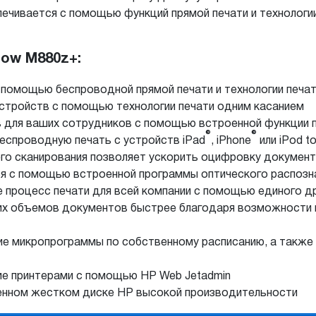
чивается с помощью функций прямой печати и технологии 
low M880z+:
 помощью беспроводной прямой печати и технологии печа
стройств с помощью технологии печати одним касанием
для ваших сотрудников с помощью встроенной функции пе
®
®
беспроводную печать с устройств iPad
, iPhone
или iPod t
о сканирования позволяет ускорить оцифровку документ
ся с помощью встроенной программы оптического распоз
 процесс печати для всей компании с помощью единого д
их объемов документов быстрее благодаря возможности 
е микропрограммы по собственному расписанию, а также 
ие принтерами с помощью HP Web Jetadmin
нном жестком диске HP высокой производительности