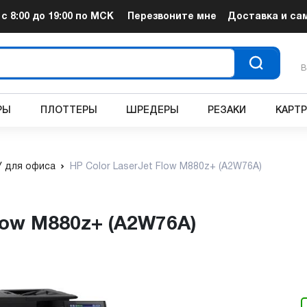
т
с 8:00 до 19:00
по МСК
Перезвоните мне
Доставка и са
В
РЫ
ПЛОТТЕРЫ
ШРЕДЕРЫ
РЕЗАКИ
КАРТ
 для офиса
HP Color LaserJet Flow M880z+ (A2W76A)
Flow M880z+ (A2W76A)