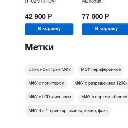
(1102M73RUV)
M2635dn...
42 900
Р
77 000
Р
В корзину
В корзину
Метки
Самые быстрые МФУ
МФУ периферийные
МФУ с принтером
МФУ с разрешением 1200x
МФУ с LCD-дисплеем
МФУ с портом ethernet
МФУ 4 в 1: принтер, сканер, копир, факс