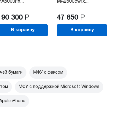
A6000ifx...
MA2600cwfx...
190 300
Р
47 850
Р
В корзину
В корзину
чей бумаги
МФУ с факсом
ртом
МФУ с поддержкой Microsoft Windows
pple iPhone