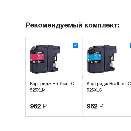
Рекомендуемый комплект:
Картридж Brother LC-
Картридж Brother LC
525XLM
525XLС
962
Р
962
Р