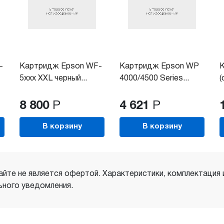
-
Картридж Epson WF-
Картридж Epson WP
5xxx XXL черный...
4000/4500 Series...
(
8 800
Р
4 621
Р
В корзину
В корзину
айте не является офертой. Характеристики, комплектация
ного уведомления.