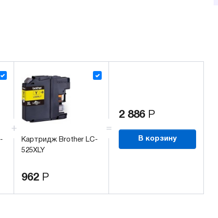
2 886
Р
В корзину
-
Картридж Brother LC-
525XLY
962
Р