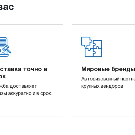
вас
ставка точно в
Мировые бренды
ок
Авторизованный партн
жба доставляет
крупных вендоров
азы аккуратно и в срок.