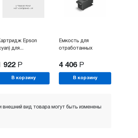
Картридж Epson
Емкость для
cyan) для...
отработанных
чернил...
1 922
Р
4 406
Р
В корзину
В корзину
 и внешний вид товара могут быть изменены