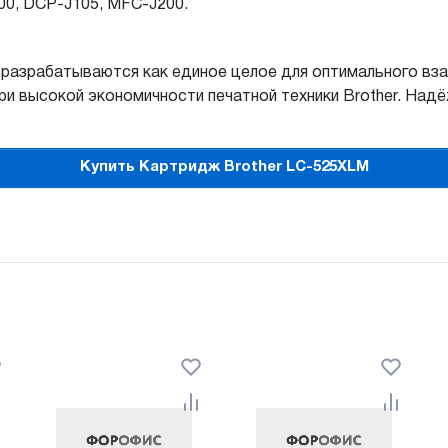
00, DCP-J105, MFC-J200.
 разрабатываются как единое целое для оптимального вз
 высокой экономичности печатной техники Brother. Надё
Купить Картридж Brother LC-525XLM