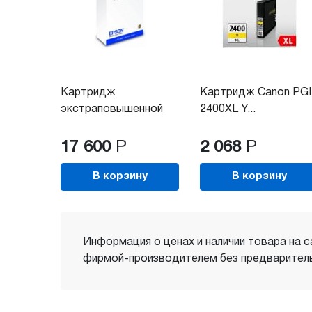
Картридж
Картридж Canon PGI
экстраповышенной
2400XL Y...
емкости...
17 600
Р
2 068
Р
В корзину
В корзину
Информация о ценах и наличии товара на с
фирмой-производителем без предваритель