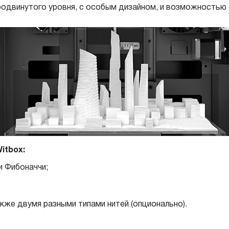
продвинутого уровня, с особым дизайном, и возможность
itbox:
и Фибоначчи;
кже двумя разными типами нитей (опционально).