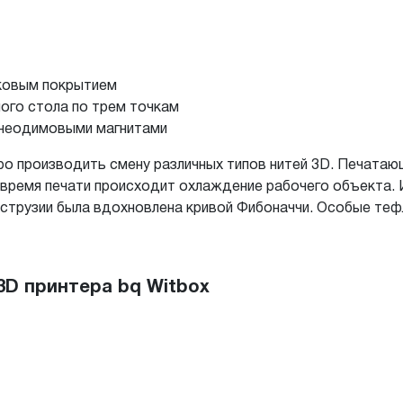
шковым покрытием
ого стола по трем точкам
 неодимовыми магнитами
о производить смену различных типов нитей 3D. Печатаю
 время печати происходит охлаждение рабочего объекта.
кструзии была вдохновлена кривой Фибоначчи. Особые те
3D принтера bq Witbox