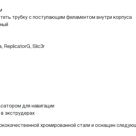
м
стить трубку с поступающим филаментом внутри корпуса
нный
 ReplicatorG, Slic3r
сатором для навигации
 в экструдерах
ысококачественной хромированной стали и оснащен следую