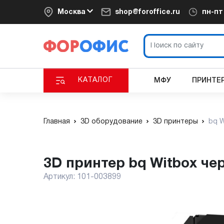
Москва
shop@foroffice.ru
пн-п
КАТАЛОГ
МФУ
ПРИНТЕ
Главная
3D оборудование
3D принтеры
bq W
3D принтер bq Witbox че
Артикул:
101-003899