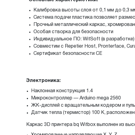
Калибровка высоты слоя от 0,1 мм до 0,3 м
Система подачи пластика позволяет разме
Прочный металлический каркас, хромирова
Особая створка для безопасности
Индивидуальное ПО: WitSoft (в разработке)
Совместим с Repetier Host, Pronterface, Cura,
Сертификат безопасности CE
Электроника:
Наклонная конструкция 1.4
Микроконтроллер — Arduino mega 2560
ЖК-дисплей
с вращательным кодером и пуль
Датчик тепла (термистор) 100 К, расположен
Каркас 3D принтера bq Witbox выполнен из в
Хромированные направляющие X, Y, Z