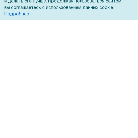
и делать его лучше. Продолжая пользоваться сайтом,
вы соглашаетесь с использованием данных cookie.
Подробнее
Покупателям
О компании
Акции
О нас
Доставка
Сертификаты
Оплата
Новости
Для дилеров
Статьи
Лизинг
Контакты
Кредитование
Демопоказ
Госучреждениям
Тендеры
Бренды
ЭДО