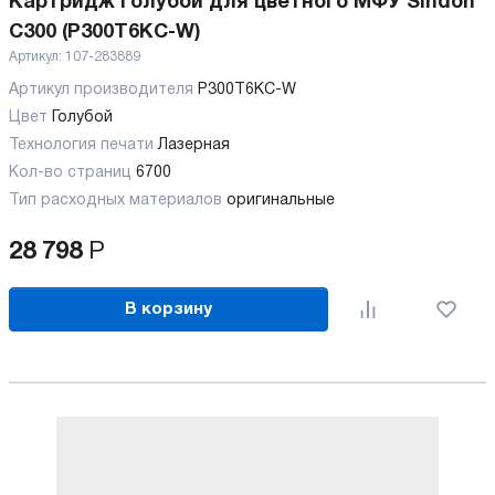
Картридж голубой для цветного МФУ Sindoh
C300 (P300T6KC-W)
Артикул:
107-283889
Артикул производителя
P300T6KC-W
Цвет
Голубой
Технология печати
Лазерная
Кол-во страниц
6700
Тип расходных материалов
оригинальные
28 798
Р
В корзину