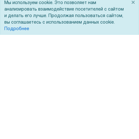
×
Мы используем cookie. Это позволяет нам
анализировать взаимодействие посетителей с сайтом
Доставка
Сертификаты
и делать его лучше. Продолжая пользоваться сайтом,
Оплата
Новости
вы соглашаетесь с использованием данных cookie.
Подробнее
Для дилеров
Статьи
Лизинг
Контакты
Кредитование
Демопоказ
Госучреждениям
Тендеры
Бренды
ЭДО
Помощь
Вопрос-ответ
Реквизиты