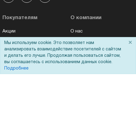
Покупателям
О компании
Акции
О нас
Доставка
Сертификаты
×
Мы используем cookie. Это позволяет нам
анализировать взаимодействие посетителей с сайтом
Оплата
Новости
и делать его лучше. Продолжая пользоваться сайтом,
Для дилеров
Статьи
вы соглашаетесь с использованием данных cookie.
Подробнее
Лизинг
Контакты
Кредитование
Демопоказ
Госучреждениям
Тендеры
Бренды
ЭДО