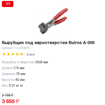
-3%
Вырубщик под евроотверстие Bulros A-006
Артикул:
114-018872
5
из
5
Вырубка отверстия
26x8 мм
Длина
174 мм
Ширина
78 мм
Высота
40 мм
Вес
0.31 кг кг
3 768
Р
3 655
Р