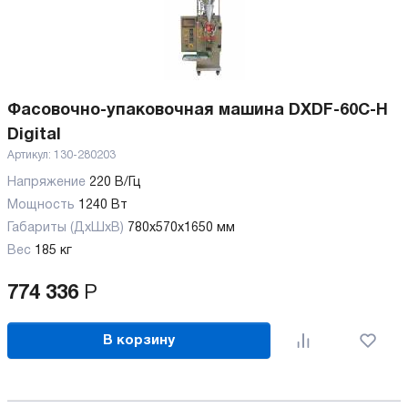
Фасовочно-упаковочная машина DXDF-60C-H
Digital
Артикул:
130-280203
Напряжение
220 В/Гц
Мощность
1240 Вт
Габариты (ДхШхВ)
780х570х1650 мм
Вес
185 кг
774 336
Р
В корзину