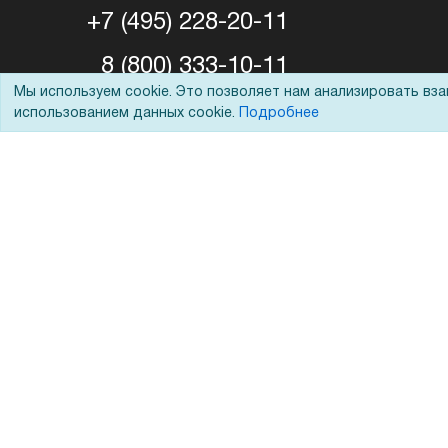
+7 (495) 228-20-11
8 (800) 333-10-11
Мы используем cookie. Это позволяет нам анализировать вз
использованием данных cookie.
Подробнее
shop@foroffice.ru
Перезвоните мне
Задать вопрос
© 2002 - 2026 Форофис – поставки оборудования для бизн
На информационном ресурсе применяются
рекомендател
Наш сайт защищен с помощью Yandex SmartCaptcha и с