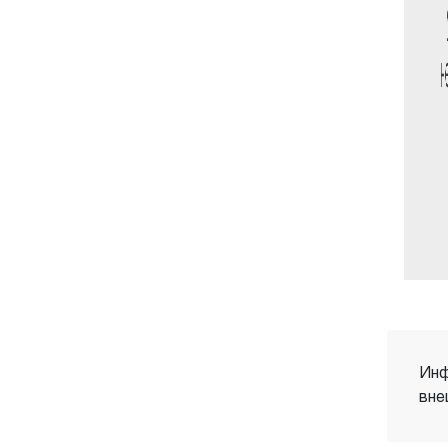
Инф
вне