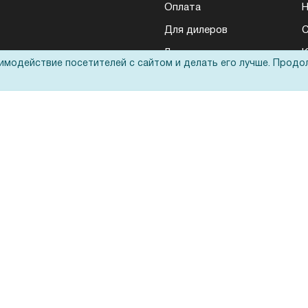
Оплата
Н
Для дилеров
С
Лизинг
К
аимодействие посетителей с сайтом и делать его лучше. Продо
Кредитование
Д
Госучреждениям
Тендеры
Бренды
ЭДО
Запрос актов сверки
еса: полиграфического, банковского, презентационного и оргтехники
ьные технологии
оответствует
политике обработки данных