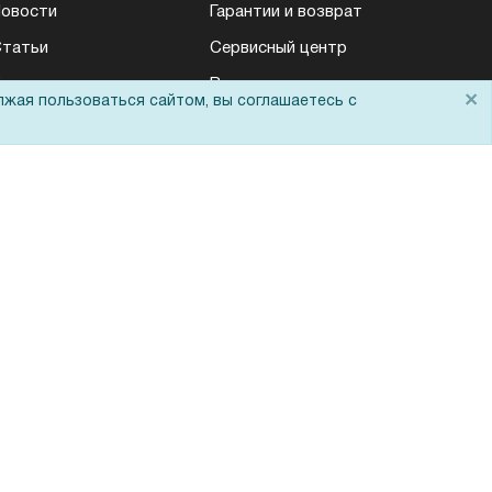
овости
Гарантии и возврат
татьи
Сервисный центр
онтакты
Вакансии
×
лжая пользоваться сайтом, вы соглашаетесь с
емопоказ
Обратная связь
Для Таможенного
союза
Политика обработки персональных данных
Согласие на обработку персональных
данных