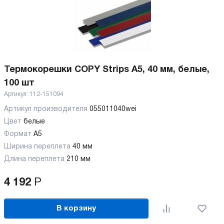
Термокорешки COPY Strips A5, 40 мм, белые,
100 шт
Артикул:
112-151094
Артикул производителя
055011040wei
Цвет
белые
Формат
A5
Ширина переплета
40 мм
Длина переплета
210 мм
4 192
Р
В корзину