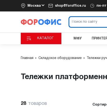
Москва
shop@foroffice.ru
пн-п
КАТАЛОГ
МФУ
ПРИНТЕ
Главная
Складское оборудование
Тележки ру
Тележки платформенн
28
товаров
Сортир