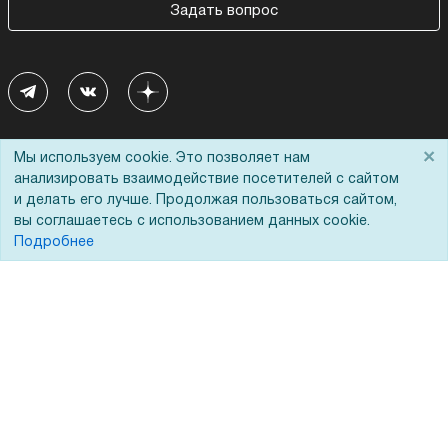
Задать вопрос
×
Мы используем cookie. Это позволяет нам
Покупателям
О компании
анализировать взаимодействие посетителей с сайтом
и делать его лучше. Продолжая пользоваться сайтом,
Акции
О нас
вы соглашаетесь с использованием данных cookie.
Доставка
Сертификаты
Подробнее
Оплата
Новости
Для дилеров
Статьи
Лизинг
Контакты
Кредитование
Демопоказ
Госучреждениям
Тендеры