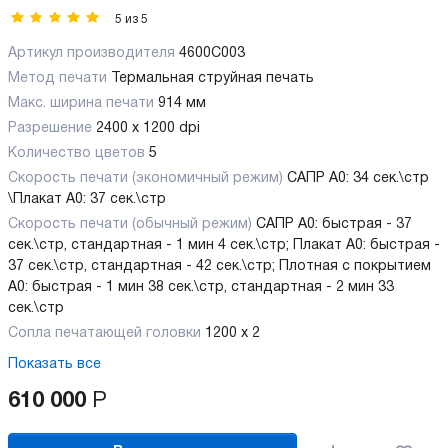
5
из
5
Артикул производителя
4600C003
Метод печати
Термальная струйная печать
Макс. ширина печати
914 мм
Разрешение
2400 x 1200 dpi
Количество цветов
5
Скорость печати (экономичный режим)
САПР А0: 34 сек.\стр
\Плакат А0: 37 сек.\стр
Скорость печати (обычный режим)
САПР А0: быстрая - 37
сек.\стр, стандартная - 1 мин 4 сек.\стр; Плакат А0: быстрая -
37 сек.\стр, стандартная - 42 сек.\стр; Плотная с покрытием
А0: быстрая - 1 мин 38 сек.\стр, стандартная - 2 мин 33
сек.\стр
Сопла печатающей головки
1200 x 2
Показать все
610 000
Р