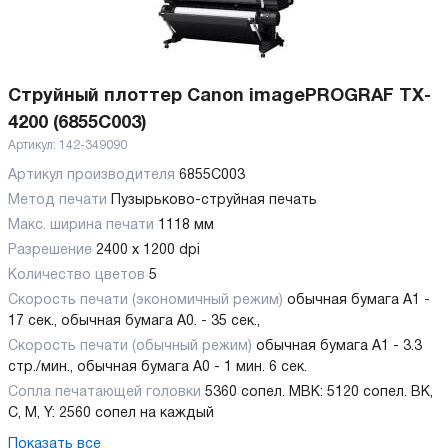
Струйный плоттер Canon imagePROGRAF TX-
4200 (6855C003)
Артикул:
142-349090
Артикул производителя
6855C003
Метод печати
Пузырьково-струйная печать
Макс. ширина печати
1118 мм
Разрешение
2400 x 1200 dpi
Количество цветов
5
Скорость печати (экономичный режим)
обычная бумага A1 -
17 сек., обычная бумага A0. - 35 сек.,
Скорость печати (обычный режим)
обычная бумага A1 - 3.3
стр./мин., обычная бумага A0 - 1 мин. 6 сек.
Сопла печатающей головки
5360 сопел. MBK: 5120 сопел. BK,
C, M, Y: 2560 сопел на каждый
Показать все