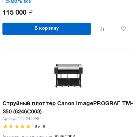
Показать все
115 000
Р
В корзину
Струйный плоттер Canon imagePROGRAF TM-
350 (6246C003)
Артикул:
113-342999
5
из
5