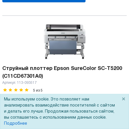
Струйный плоттер Epson SureColor SC-T5200
(C11CD67301A0)
Артикул:
113-093517
5
из
5
×
Мы используем cookie. Это позволяет нам
Артикул производителя
C11CD67301A0
анализировать взаимодействие посетителей с сайтом
Метод печати
Микропьезоструйная
и делать его лучше. Продолжая пользоваться сайтом,
Макс. ширина печати
914 мм
вы соглашаетесь с использованием данных cookie.
Разрешение
2880 x 1440 dpi
Подробнее
Количество цветов
5