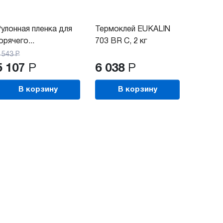
улонная пленка для
Термоклей EUKALIN
Термок
орячего...
703 BR C, 2 кг
703 BR 
 543
Р
5 107
Р
6 038
Р
60 3
В корзину
В корзину
В