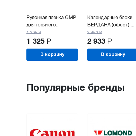
Рулонная пленка GMP
Календарные блоки
для горячего...
ВЕРДАНА (офсет),...
1 395
Р
3 450
Р
1 325
Р
2 933
Р
В корзину
В корзину
Популярные бренды