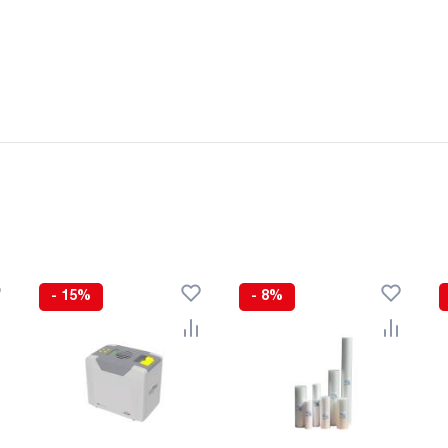
- 15%
- 8%