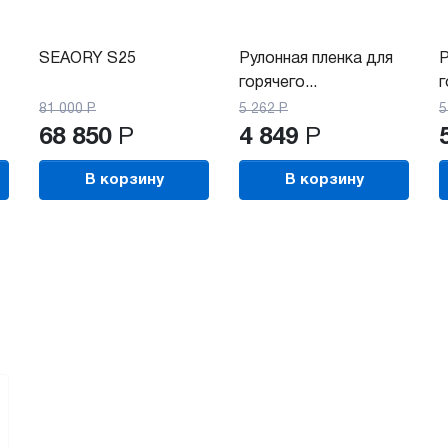
SEAORY S25
Рулонная пленка для
Р
горячего...
г
81 000
Р
5 262
Р
5
68 850
Р
4 849
Р
В корзину
В корзину