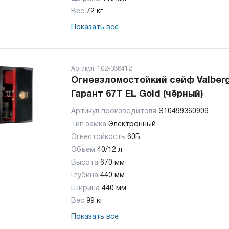
Вес
72 кг
Показать все
Артикул:
102-038412
Огневзломостойкий сейф Valber
Гарант 67T EL Gold (чёрный)
Артикул производителя
S10499360909
Тип замка
Электронный
Огнестойкость
60Б
Объем
40/12 л
Высота
670 мм
Глубина
440 мм
Ширина
440 мм
Вес
99 кг
Показать все