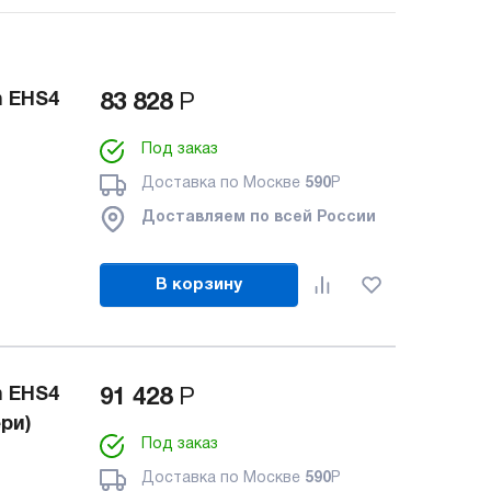
h EHS4
83 828
Р
Под заказ
Доставка по Москве
590
Р
Доставляем по всей России
В корзину
h EHS4
91 428
Р
ри)
Под заказ
Доставка по Москве
590
Р