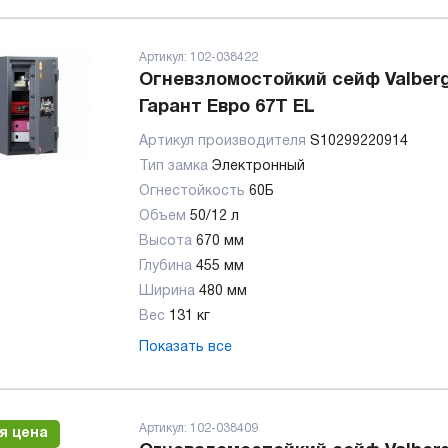
Артикул:
102-038422
Огневзломостойкий сейф Valber
Гарант Евро 67T EL
Артикул производителя
S10299220914
Тип замка
Электронный
Огнестойкость
60Б
Объем
50/12 л
Высота
670 мм
Глубина
455 мм
Ширина
480 мм
Вес
131 кг
Показать все
Артикул:
102-038409
я цена