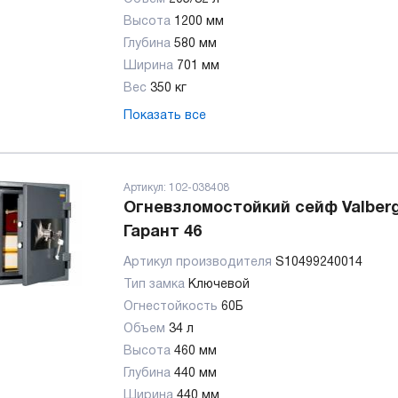
Высота
1200 мм
Глубина
580 мм
Ширина
701 мм
Вес
350 кг
Показать все
Артикул:
102-038408
Огневзломостойкий сейф Valber
Гарант 46
Артикул производителя
S10499240014
Тип замка
Ключевой
Огнестойкость
60Б
Объем
34 л
Высота
460 мм
Глубина
440 мм
Ширина
440 мм