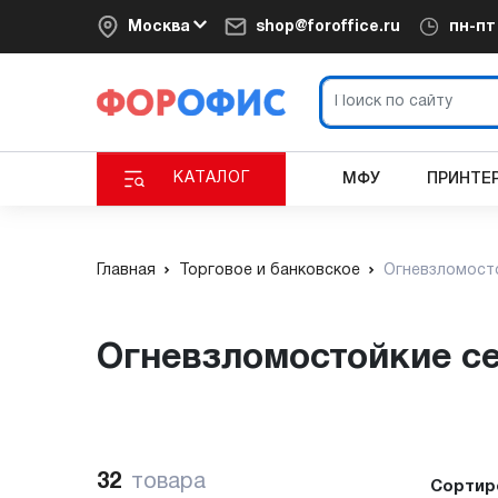
Москва
shop@foroffice.ru
пн-п
КАТАЛОГ
МФУ
ПРИНТЕ
Главная
Торговое и банковское
Огневзломост
Огневзломостойкие 
32
товара
Сортир