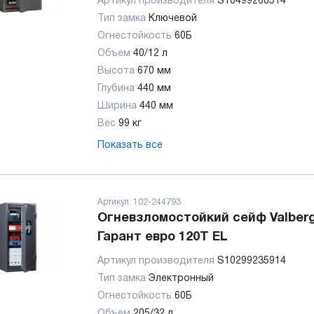
Артикул производителя
S10499260514
Тип замка
Ключевой
Огнестойкость
60Б
Объем
40/12 л
Высота
670 мм
Глубина
440 мм
Ширина
440 мм
Вес
99 кг
Показать все
Артикул:
102-244793
Огневзломостойкий сейф Valber
Гарант евро 120Т EL
Артикул производителя
S10299235914
Тип замка
Электронный
Огнестойкость
60Б
Объем
205/32 л