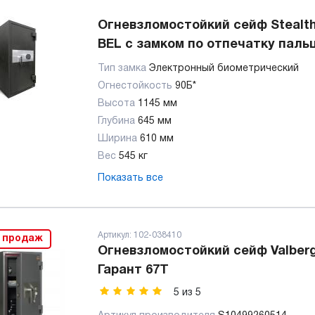
Огневзломостойкий сейф Stealt
BEL с замком по отпечатку паль
Тип замка
Электронный биометрический
Огнестойкость
90Б*
Высота
1145 мм
Глубина
645 мм
Ширина
610 мм
Вес
545 кг
Показать все
Артикул:
102-038410
 продаж
Огневзломостойкий сейф Valber
Гарант 67T
5
из
5