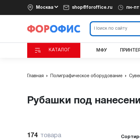
Москва
shop@foroffice.ru
пн-п
КАТАЛОГ
МФУ
ПРИНТЕ
Главная
Полиграфическое оборудование
Суве
Рубашки под нанесен
174
товара
Сортир