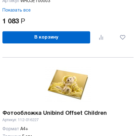
Артикул
WRUJET00003
Показать все
1 083
Р
В корзину
Фотообложка Unibind Offset Children
Артикул:
112-016227
Формат
А4+