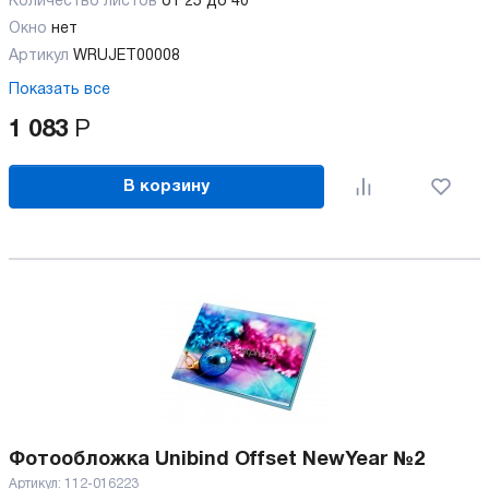
Количество листов
от 25 до 40
Окно
нет
Артикул
WRUJET00008
Показать все
1 083
Р
В корзину
Фотообложка Unibind Offset NewYear №2
Артикул:
112-016223