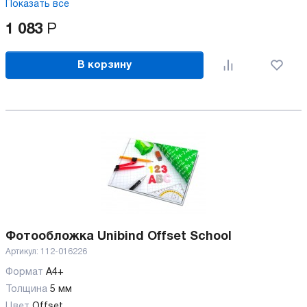
Показать все
1 083
Р
В корзину
Фотообложка Unibind Offset School
Артикул:
112-016226
Формат
А4+
Толщина
5 мм
Цвет
Offset