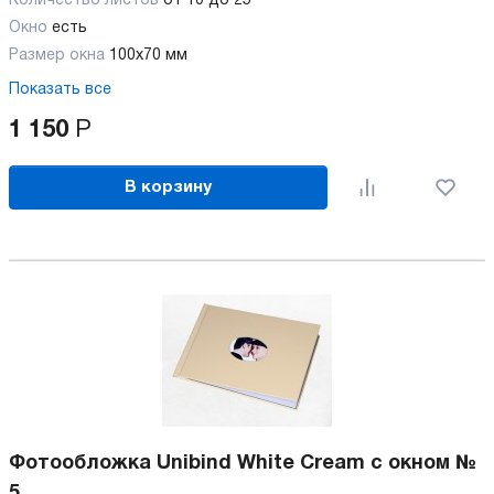
Количество листов
от 10 до 25
Окно
есть
Размер окна
100х70 мм
Показать все
1 150
Р
В корзину
Фотообложка Unibind White Cream с окном №
5