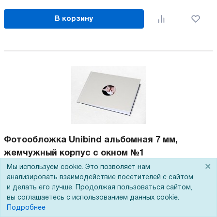
В корзину
Фотообложка Unibind альбомная 7 мм,
жемчужный корпус с окном №1
Артикул:
112-003581
×
Мы используем cookie. Это позволяет нам
анализировать взаимодействие посетителей с сайтом
Формат
А4+
и делать его лучше. Продолжая пользоваться сайтом,
Толщина
7 мм
вы соглашаетесь с использованием данных cookie.
Цвет
Жемчужный
Подробнее
Количество в упаковке
10 шт