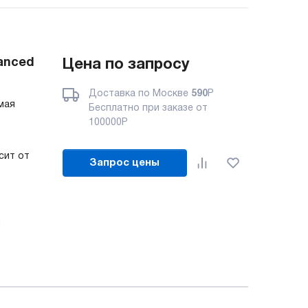
anced
Цена по запросу
Доставка по Москве
590
Р
имая
Бесплатно при заказе от
100000
Р
сит от
Запрос цены
м