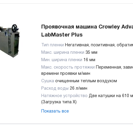
Проявочная машина Crowley Adv
LabMaster Plus
Тип пленки
Негативная, позитивная, обрат
Макс. ширина пленки
35 мм
Мин. ширина пленки
16 мм
Макс. скорость протяжки
Переменная, зави
времени проявки м/мин
Сушка
очищенным теплым воздухом
Расход воды
26 л/мин
Натяжное устройство
Две катушки на 610 
(Загрузка типа Х)
Показать все