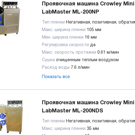
Проявочная машина Crowley Mini
LabMaster ML-200NP
Тип пленки
Негативная, позитивная, обрат
Макс. ширина пленки
105 мм
Мин. ширина пленки
16 мм
Регулировка скорости
да
Макс. скорость протяжки
0.61 м/мин
Сушка
очищенным теплым воздухом
Расход воды
7.6 л/мин
Показать все
Проявочная машина Crowley Mini
LabMaster ML-200NDS
Тип пленки
Негативная, позитивная, обрат
Макс. ширина пленки
35 мм