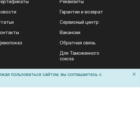
Сертификаты
Реквизиты
овости
Гарантии и возврат
татьи
Сервисный центр
онтакты
Вакансии
емопоказ
Обратная связь
Для Таможенного
союза
×
лжая пользоваться сайтом, вы соглашаетесь с
Политика обработки персональных данных
Согласие на обработку персональных