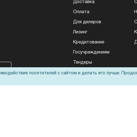
Доставка
Оплата
Н
Для дилеров
С
Лизинг
К
Кредитование
Д
Госучреждениям
Тендеры
Бренды
аимодействие посетителей с сайтом и делать его лучше. Продо
ЭДО
Запрос актов сверки
еса: полиграфического, банковского, презентационного и оргтехники
ьные технологии