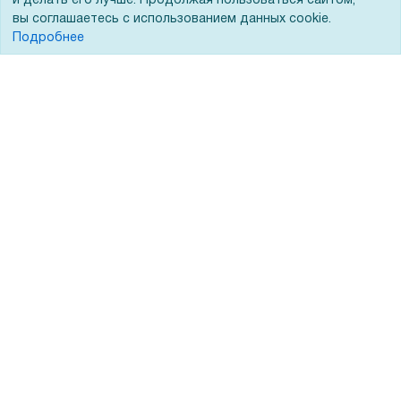
и делать его лучше. Продолжая пользоваться сайтом,
вы соглашаетесь с использованием данных cookie.
Подробнее
Покупателям
О компании
Акции
О нас
Доставка
Сертификаты
Оплата
Новости
Для дилеров
Статьи
Лизинг
Контакты
Кредитование
Демопоказ
Госучреждениям
Тендеры
Бренды
ЭДО