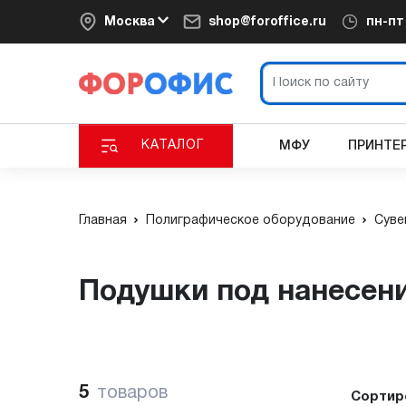
Москва
shop@foroffice.ru
пн-п
КАТАЛОГ
МФУ
ПРИНТЕ
Главная
Полиграфическое оборудование
Суве
Подушки под нанесен
5
товаров
Сортир