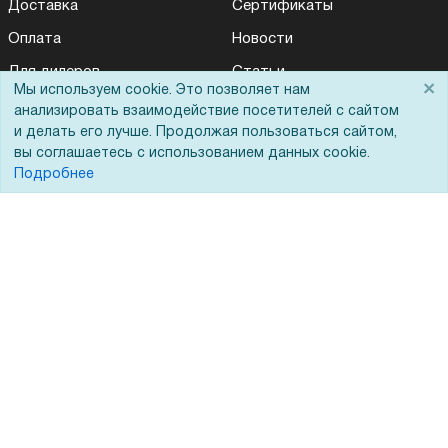
Доставка
Сертификаты
Оплата
Новости
Для дилеров
Статьи
×
Мы используем cookie. Это позволяет нам
Лизинг
Контакты
анализировать взаимодействие посетителей с сайтом
и делать его лучше. Продолжая пользоваться сайтом,
Кредитование
Демопоказ
вы соглашаетесь с использованием данных cookie.
Госучреждениям
Подробнее
Тендеры
Бренды
ЭДО
Помощь
Вопрос-ответ
Реквизиты