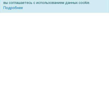
вы соглашаетесь с использованием данных cookie.
Подробнее
Помощь
Вопрос-ответ
Реквизиты
Гарантии и возврат
Сервисный центр
Вакансии
Обратная связь
Для Таможенного союза
Запрос актов сверки