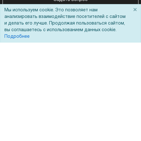
×
Мы используем cookie. Это позволяет нам
анализировать взаимодействие посетителей с сайтом
и делать его лучше. Продолжая пользоваться сайтом,
вы соглашаетесь с использованием данных cookie.
Подробнее
Покупателям
О компании
Акции
О нас
Доставка
Сертификаты
Оплата
Новости
Для дилеров
Статьи
Лизинг
Контакты
Кредитование
Демопоказ
Госучреждениям
Тендеры