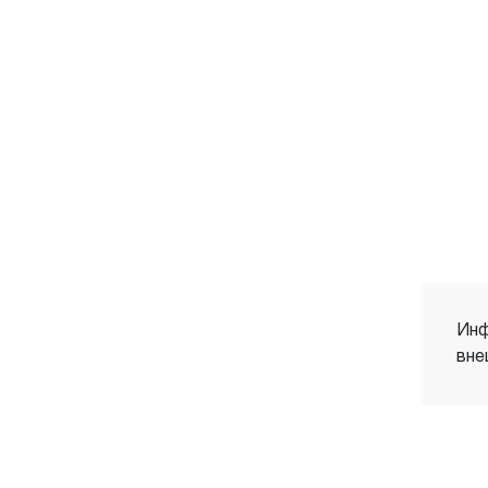
Инф
вне