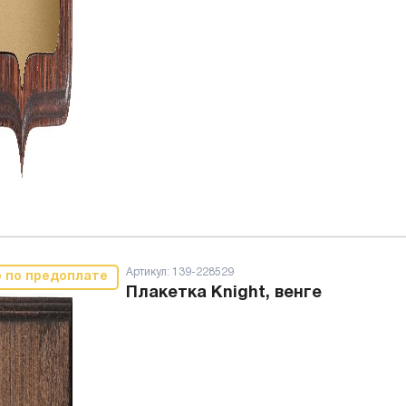
Артикул:
139-228529
о по предоплате
Плакетка Knight, венге