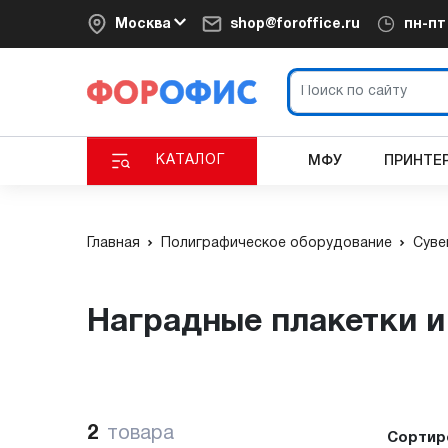
Москва
shop@foroffice.ru
пн-п
КАТАЛОГ
МФУ
ПРИНТЕ
Главная
Полиграфическое оборудование
Суве
Наградные плакетки 
2
товара
Сортир