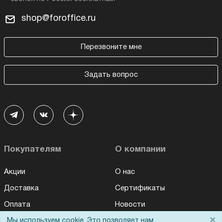
shop@foroffice.ru
Перезвоните мне
Задать вопрос
Покупателям
О компании
Акции
О нас
Доставка
Сертификаты
Оплата
Новости
×
Для дилеров
Мы используем cookie. Это позволяет нам
Статьи