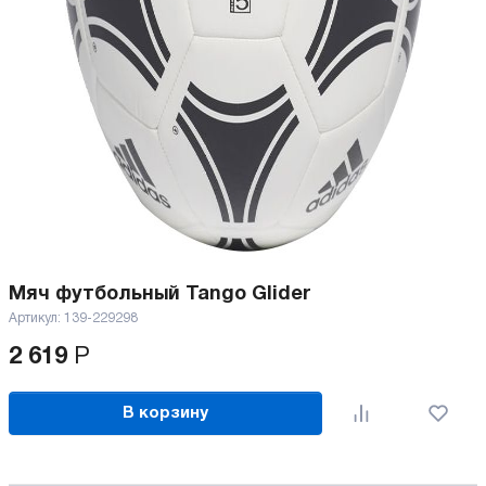
Мяч футбольный Tango Glider
Артикул:
139-229298
2 619
Р
В корзину