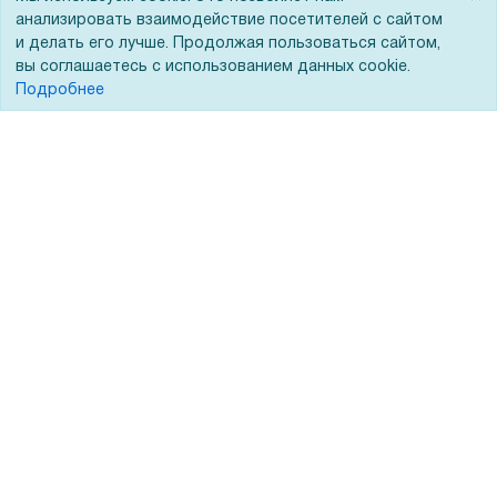
анализировать взаимодействие посетителей с сайтом
Лизинг
Контакты
и делать его лучше. Продолжая пользоваться сайтом,
вы соглашаетесь с использованием данных cookie.
Кредитование
Демопоказ
Подробнее
Госучреждениям
Тендеры
Бренды
ЭДО
Помощь
Вопрос-ответ
Реквизиты
Гарантии и возврат
Сервисный центр
Вакансии