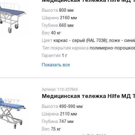
Медицинская тележка Hilfe МД 
Высота
800 мм
Ширина
2160 мм
Глубина
660 мм
Вес
40 кг
Цвет
каркас - серый (RAL 7038); ложе - син
Тип покрытия каркаса
полимерно-порошко
Гарантия
1 г
Показать все
Артикул:
110-237846
Медицинская тележка Hilfe МД 
Высота
490-990 мм
Ширина
2110 мм
Глубина
747 мм
Вес
75 кг