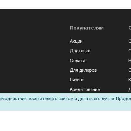
Покупателям
Акции
О
Доставка
Оплата
Н
Для дилеров
С
Лизинг
К
Кредитование
Д
аимодействие посетителей с сайтом и делать его лучше. Продо
Госучреждениям
Тендеры
Бренды
ЭДО