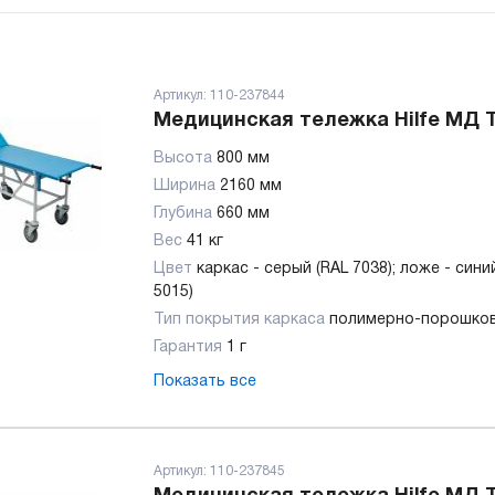
Артикул:
110-237844
Медицинская тележка Hilfe МД 
Высота
800 мм
Ширина
2160 мм
Глубина
660 мм
Вес
41 кг
Цвет
каркас - серый (RAL 7038); ложе - сини
5015)
Тип покрытия каркаса
полимерно-порошко
Гарантия
1 г
Показать все
Артикул:
110-237845