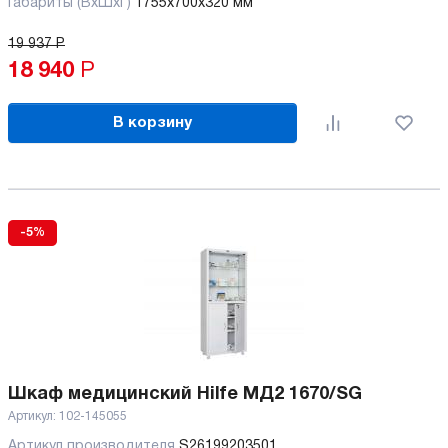
Габариты (ВхШхГ)
1755x700x320 мм
19 937
Р
18 940
Р
В корзину
-5%
Шкаф медицинский Hilfe МД2 1670/SG
Артикул:
102-145055
Артикул производителя
S26199203501