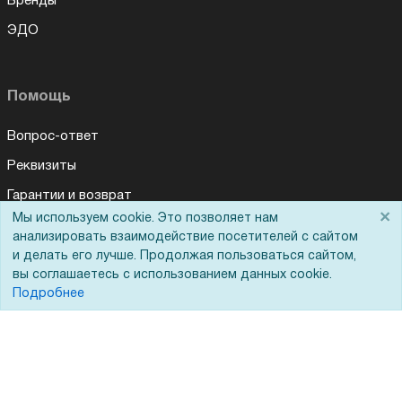
Бренды
ЭДО
Помощь
Вопрос-ответ
Реквизиты
Гарантии и возврат
×
Мы используем cookie. Это позволяет нам
Сервисный центр
анализировать взаимодействие посетителей с сайтом
Вакансии
и делать его лучше. Продолжая пользоваться сайтом,
вы соглашаетесь с использованием данных cookie.
Обратная связь
Подробнее
Для Таможенного союза
Запрос актов сверки