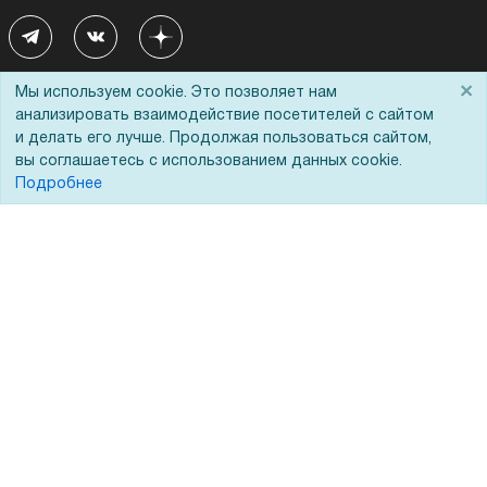
×
Мы используем cookie. Это позволяет нам
Покупателям
О компании
анализировать взаимодействие посетителей с сайтом
и делать его лучше. Продолжая пользоваться сайтом,
Акции
О нас
вы соглашаетесь с использованием данных cookie.
Подробнее
Доставка
Сертификаты
Оплата
Новости
Для дилеров
Статьи
Лизинг
Контакты
Кредитование
Демопоказ
Госучреждениям
Тендеры
Бренды
ЭДО