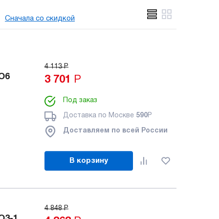
Сначала со скидкой
4 113
Р
O6
3 701
Р
Под заказ
Доставка по Москве
590
Р
Доставляем по всей России
В корзину
4 848
Р
O3-1