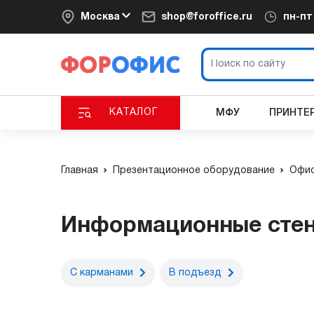
Москва
shop@foroffice.ru
пн-п
КАТАЛОГ
МФУ
ПРИНТЕ
Главная
Презентационное оборудование
Офис
Информационные сте
С карманами
В подъезд