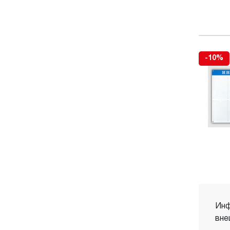
-10%
Инф
вне