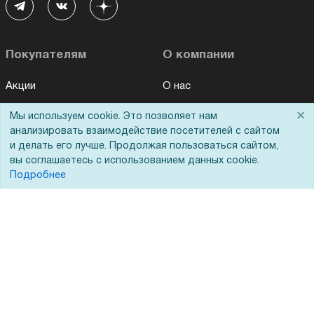
Покупателям
О компании
Акции
О нас
Доставка
Сертификаты
×
Мы используем cookie. Это позволяет нам
анализировать взаимодействие посетителей с сайтом
Оплата
Новости
и делать его лучше. Продолжая пользоваться сайтом,
Для дилеров
Статьи
вы соглашаетесь с использованием данных cookie.
Подробнее
Лизинг
Контакты
Кредитование
Демопоказ
Госучреждениям
Тендеры
Бренды
ЭДО