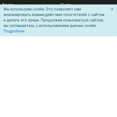
Акции
О нас
×
Мы используем cookie. Это позволяет нам
Доставка
Сертификаты
анализировать взаимодействие посетителей с сайтом
и делать его лучше. Продолжая пользоваться сайтом,
Оплата
Новости
вы соглашаетесь с использованием данных cookie.
Для дилеров
Статьи
Подробнее
Лизинг
Контакты
Кредитование
Демопоказ
Госучреждениям
Тендеры
Бренды
ЭДО
Помощь
Вопрос-ответ