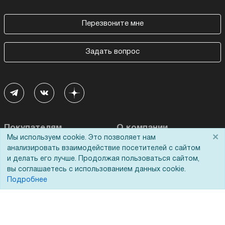
Перезвоните мне
Задать вопрос
Покупателям
О компании
×
Мы используем cookie. Это позволяет нам
анализировать взаимодействие посетителей с сайтом
Акции
О нас
и делать его лучше. Продолжая пользоваться сайтом,
Доставка
Сертификаты
вы соглашаетесь с использованием данных cookie.
Подробнее
Оплата
Новости
Для дилеров
Статьи
Лизинг
Контакты