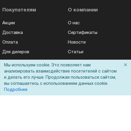
Покупателям
О компании
Акции
О нас
Доставка
Сертификаты
Оплата
Новости
Для дилеров
Статьи
Лизинг
Контакты
×
Мы используем cookie. Это позволяет нам
Кредитование
Демопоказ
анализировать взаимодействие посетителей с сайтом
и делать его лучше. Продолжая пользоваться сайтом,
Госучреждениям
вы соглашаетесь с использованием данных cookie.
Подробнее
Тендеры
Бренды
ЭДО