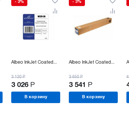
- 3%
- 3%
Albeo InkJet Coated...
Albeo InkJet Coated...
A
3 120
Р
3 650
Р
4
3 026
Р
3 541
Р
В корзину
В корзину