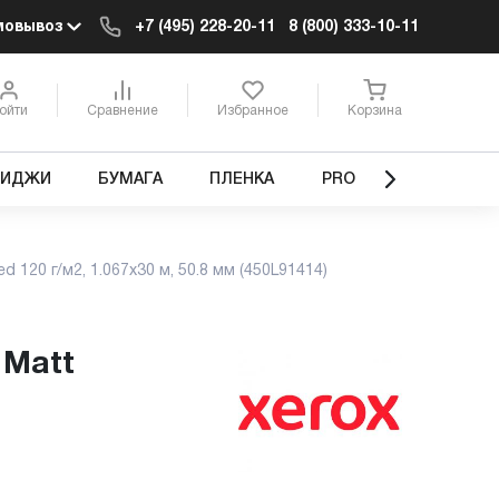
мовывоз
+7 (495) 228-20-11
8 (800) 333-10-11
ойти
Сравнение
Избранное
Корзина
РИДЖИ
БУМАГА
ПЛЕНКА
PRO
ed 120 г/м2, 1.067x30 м, 50.8 мм (450L91414)