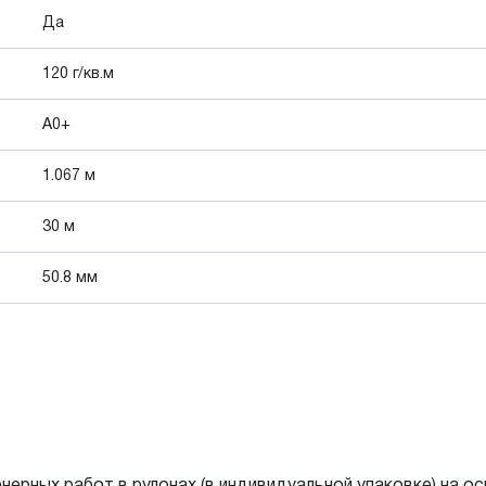
Да
120 г/кв.м
A0+
1.067 м
30 м
50.8 мм
енерных работ в рулонах (в индивидуальной упаковке) на о