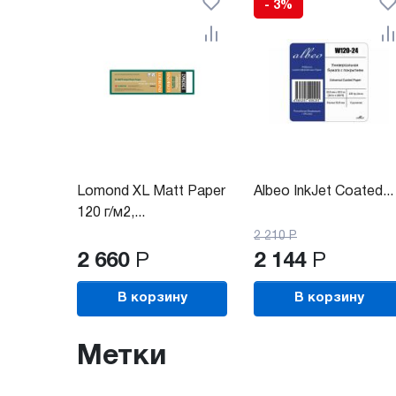
- 3%
Lomond XL Matt Paper
Albeo InkJet Coated...
120 г/м2,...
2 210
Р
2 660
Р
2 144
Р
В корзину
В корзину
Метки