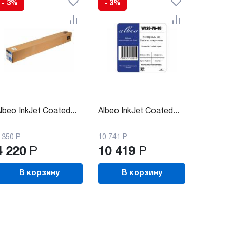
- 3%
- 3%
lbeo InkJet Coated...
Albeo InkJet Coated...
 350
Р
10 741
Р
4 220
Р
10 419
Р
В корзину
В корзину