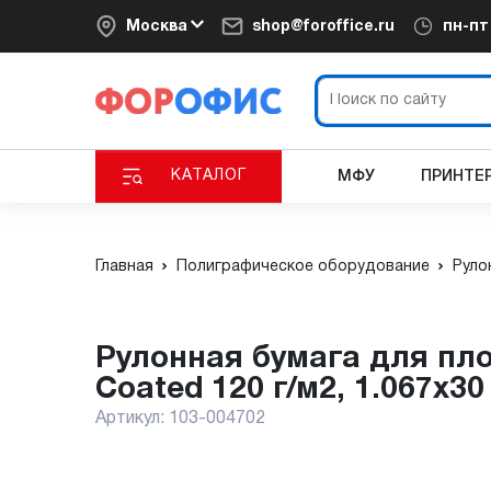
Москва
shop@foroffice.ru
пн-п
КАТАЛОГ
МФУ
ПРИНТЕ
Главная
Полиграфическое оборудование
Руло
Рулонная бумага для плоттера с покрытием Xerox Inkjet Matt
Coated 120 г/м2, 1.067x30
Артикул:
103-004702