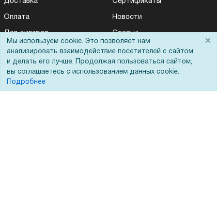
Доставка
Сертификаты
Оплата
Новости
Для дилеров
Статьи
×
Мы используем cookie. Это позволяет нам
Лизинг
Контакты
анализировать взаимодействие посетителей с сайтом
и делать его лучше. Продолжая пользоваться сайтом,
Кредитование
Демопоказ
вы соглашаетесь с использованием данных cookie.
Госучреждениям
Подробнее
Тендеры
Бренды
ЭДО
Помощь
Вопрос-ответ
Реквизиты