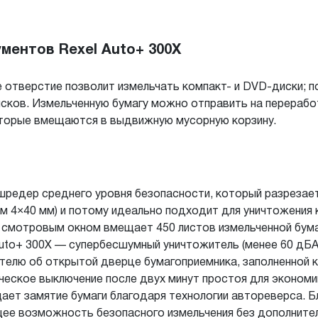
ентов Rexel Auto+ 300X
отверстие позволит измельчать компакт- и DVD-диски; п
сков. Измельченную бумагу можно отправить на перерабо
торые вмещаются в выдвижную мусорную корзину.
 шредер среднего уровня безопасности, который разрезае
м 4×40 мм) и потому идеально подходит для уничтожения
 смотровым окном вмещает 450 листов измельченной бумаг
Auto+ 300X — супербесшумный уничтожитель (менее 60 дБ
елю об открытой дверце бумагоприемника, заполненной ко
ическое выключение после двух минут простоя для эконо
ает замятие бумаги благодаря технологии автореверса. Б
ее возможность безопасного измельчения без дополнител