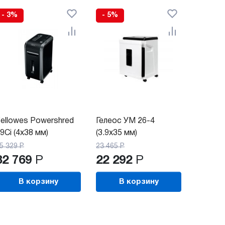
- 3%
- 5%
ellowes Powershred
Гелеос УМ 26-4
9Ci (4x38 мм)
(3.9x35 мм)
5 329
Р
23 465
Р
82 769
Р
22 292
Р
В корзину
В корзину