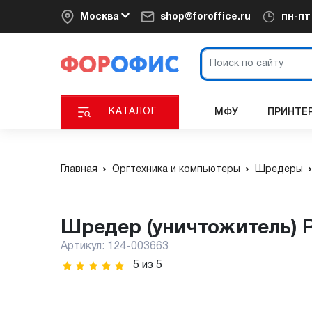
Москва
shop@foroffice.ru
пн-п
КАТАЛОГ
МФУ
ПРИНТЕ
Главная
Оргтехника и компьютеры
Шредеры
Шредер (уничтожитель) 
Артикул:
124-003663
5
из
5