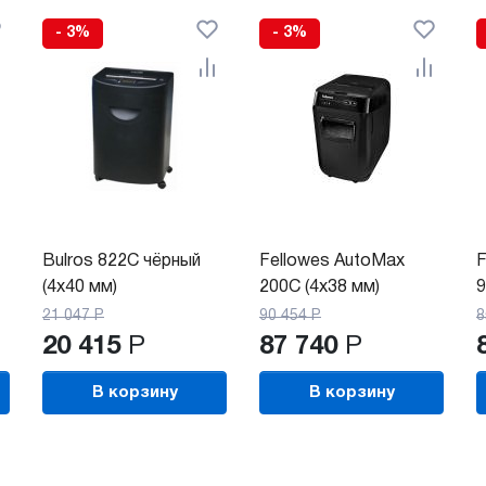
- 3%
- 3%
Bulros 822C чёрный
Fellowes AutoMax
F
(4x40 мм)
200C (4x38 мм)
9
21 047
Р
90 454
Р
8
20 415
Р
87 740
Р
В корзину
В корзину