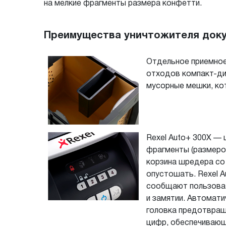
на мелкие фрагменты размера конфетти.
Преимущества уничтожителя докум
Отдельное приемное 
отходов компакт-ди
мусорные мешки, ко
Rexel Auto+ 300X —
фрагменты (размеро
корзина шредера со
опустошать. Rexel 
сообщают пользоват
и замятии. Автомат
головка предотвращ
цифр, обеспечивающ