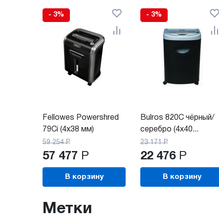
- 3%
- 3%
Fellowes Powershred
Bulros 820C чёрный/
79Ci (4x38 мм)
серебро (4x40...
59 254
Р
23 171
Р
57 477
Р
22 476
Р
В корзину
В корзину
Метки