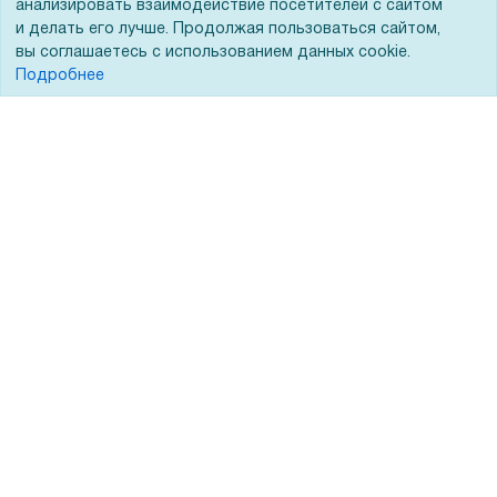
анализировать взаимодействие посетителей с сайтом
ЭДО
и делать его лучше. Продолжая пользоваться сайтом,
вы соглашаетесь с использованием данных cookie.
Подробнее
Помощь
Вопрос-ответ
Реквизиты
Гарантии и возврат
Сервисный центр
Вакансии
Обратная связь
Для Таможенного союза
Запрос актов сверки