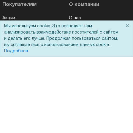
Покупателям
О компании
Акции
О нас
×
Мы используем cookie. Это позволяет нам
Доставка
Сертификаты
анализировать взаимодействие посетителей с сайтом
Оплата
Новости
и делать его лучше. Продолжая пользоваться сайтом,
вы соглашаетесь с использованием данных cookie.
Для дилеров
Статьи
Подробнее
Лизинг
Контакты
Кредитование
Демопоказ
Госучреждениям
Тендеры
Бренды
ЭДО
Помощь