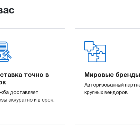
вас
ставка точно в
Мировые бренды
ок
Авторизованный партн
жба доставляет
крупных вендоров
азы аккуратно и в срок.