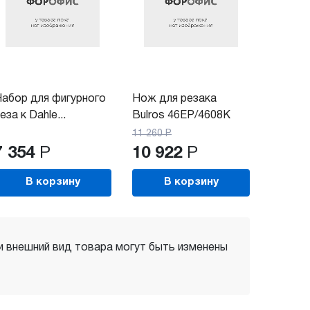
абор для фигурного
Нож для резака
еза к Dahle...
Bulros 46EP/4608K
11 260
Р
7 354
Р
10 922
Р
В корзину
В корзину
 и внешний вид товара могут быть изменены