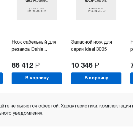
Нож сабельный для
Запасной нож для
Н
резаков Dahle...
серии Ideal 3005
р
86 412
Р
10 346
Р
В корзину
В корзину
айте не является офертой. Характеристики, комплектация
ного уведомления.