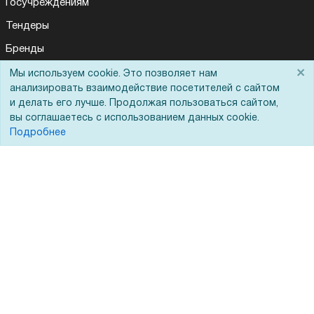
Госучреждениям
Тендеры
Бренды
×
ЭДО
Мы используем cookie. Это позволяет нам
анализировать взаимодействие посетителей с сайтом
и делать его лучше. Продолжая пользоваться сайтом,
вы соглашаетесь с использованием данных cookie.
Помощь
Подробнее
Вопрос-ответ
Реквизиты
Гарантии и возврат
Сервисный центр
Вакансии
Обратная связь
Для Таможенного союза