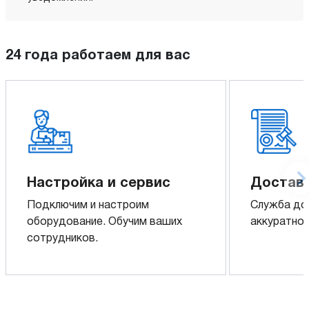
24 года работаем для вас
Настройка и сервис
Доставк
Подключим и настроим
Служба до
оборудование. Обучим ваших
аккуратно 
сотрудников.