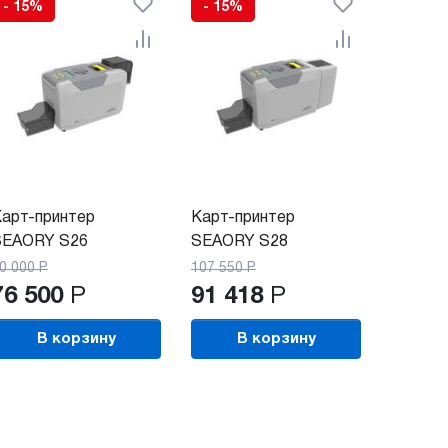
- 15%
- 15%
арт-принтер
Карт-принтер
SEAORY S26
SEAORY S28
0 000
Р
107 550
Р
76 500
Р
91 418
Р
В корзину
В корзину