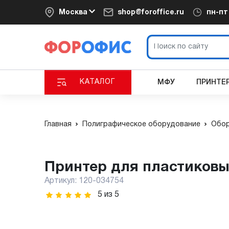
Москва
shop@foroffice.ru
пн-п
КАТАЛОГ
МФУ
ПРИНТЕ
Главная
Полиграфическое оборудование
Обор
Принтер для пластиковых
Артикул:
120-034754
5
из
5