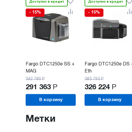
Доступно в кредит
Доступно в кредит
- 15%
- 15%
Fargo DTC1250e SS +
Fargo DTC1250e DS 
MAG
Eth
342 780
Р
383 793
Р
291 363
Р
326 224
Р
В корзину
В корзину
Метки