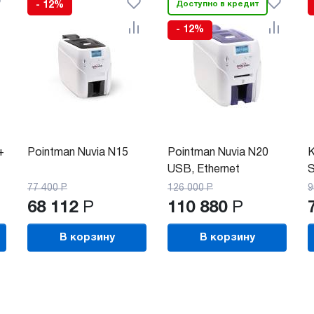
- 12%
Доступно в кредит
- 12%
+
Pointman Nuvia N15
Pointman Nuvia N20
К
USB, Ethernet
77 400
Р
126 000
Р
9
68 112
Р
110 880
Р
В корзину
В корзину