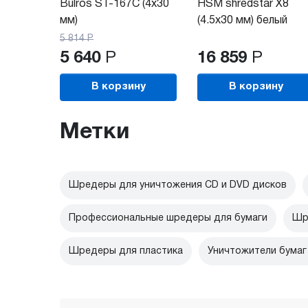
Bulros ST-167C (4х30
HSM shredstar X8
мм)
(4.5x30 мм) белый
5 814
Р
5 640
Р
16 859
Р
В корзину
В корзину
Метки
Шредеры для уничтожения CD и DVD дисков
Профессиональные шредеры для бумаги
Шр
Шредеры для пластика
Уничтожители бумаг