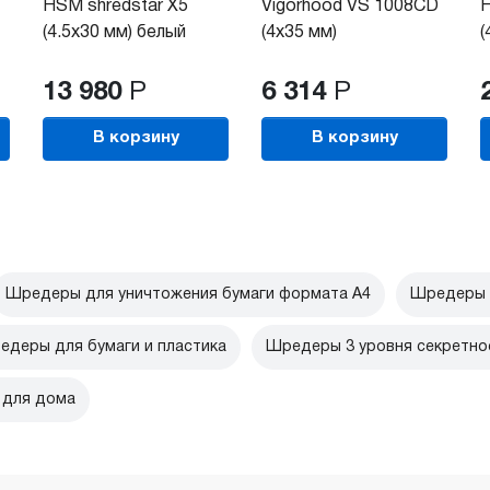
HSM shredstar X5
Vigorhood VS 1008CD
H
(4.5x30 мм) белый
(4x35 мм)
(
13 980
Р
6 314
Р
В корзину
В корзину
Шредеры для уничтожения бумаги формата А4
Шредеры 
едеры для бумаги и пластика
Шредеры 3 уровня секретно
 для дома