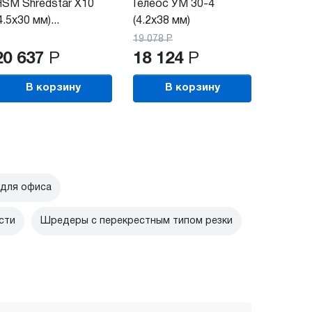
SM Shredstar X10
Гелеос УМ 30-4
4.5x30 мм)...
(4.2х38 мм)
19 078
Р
20 637
Р
18 124
Р
В корзину
В корзину
для офиса
сти
Шредеры с перекрестным типом резки